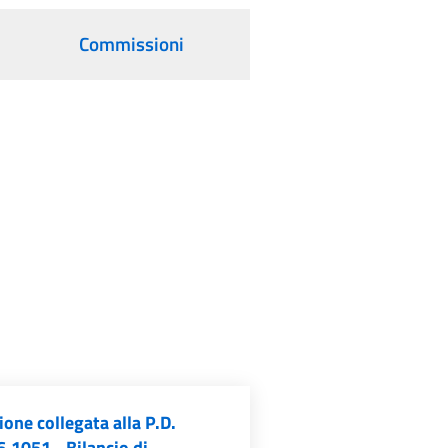
Commissioni
one collegata alla P.D.
.1051 - Bilancio di