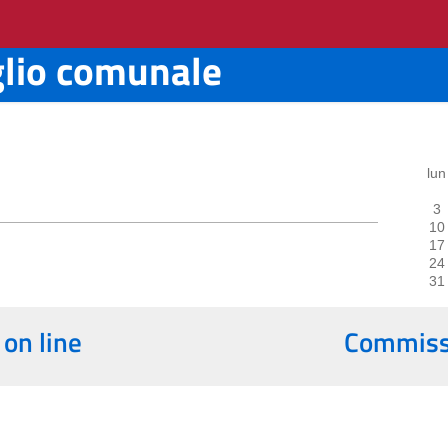
glio comunale
lun
3
10
17
24
31
 on line
Commissi