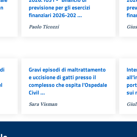
un
previsione per gli esercizi
prev
finanziari 2026-202 ...
fina
Paolo Ticozzi
Gius
di
Gravi episodi di maltrattamento
Inte
e uccisione di gatti presso il
all'
el
complesso che ospita l'Ospedale
port
Civil ...
sui 
Sara Visman
Giul