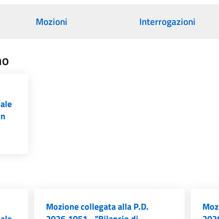
Mozioni
Interrogazioni
no
iale
un
Mozione collegata alla P.D.
Mozi
iale
2026.1051 - "Bilancio di
2026