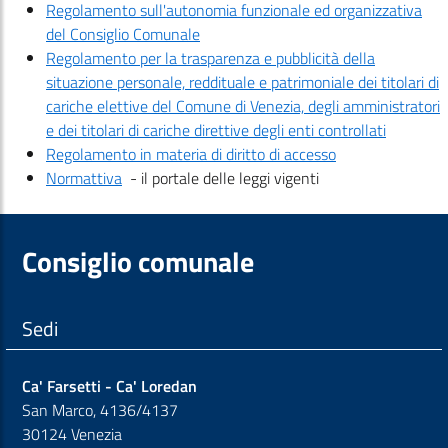
Regolamento sull'autonomia funzionale ed organizzativa
del Consiglio Comunale
Regolamento per la trasparenza e pubblicità della
situazione personale, reddituale e patrimoniale dei titolari di
cariche elettive del Comune di Venezia, degli amministratori
e dei titolari di cariche direttive degli enti controllati
Regolamento in materia di diritto di accesso
Normattiva
- il portale delle leggi vigenti
Consiglio comunale
Sedi
Ca' Farsetti - Ca' Loredan
San Marco, 4136/4137
30124 Venezia