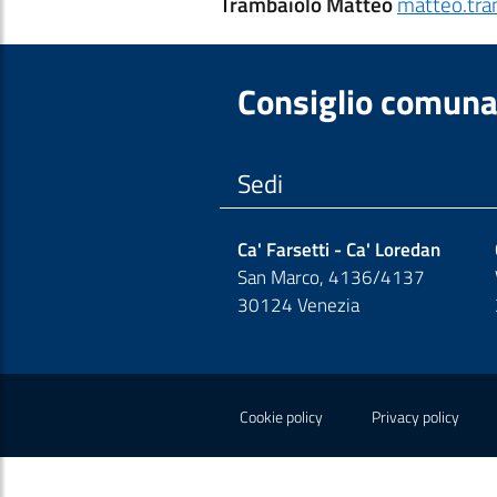
Trambaiolo Matteo
matteo.tra
Consiglio comuna
Sedi
Ca' Farsetti - Ca' Loredan
San Marco, 4136/4137
30124 Venezia
Sezione Link Polic
Cookie policy
Privacy policy