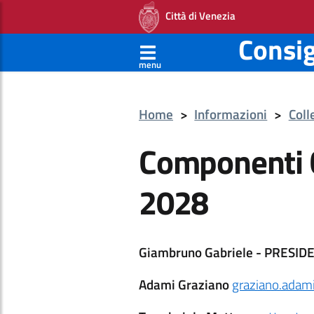
Città di Venezia
Consi
menu
Home
>
Informazioni
>
Coll
Componenti C
2028
Giambruno Gabriele - PRESID
Adami Graziano
graziano.adam