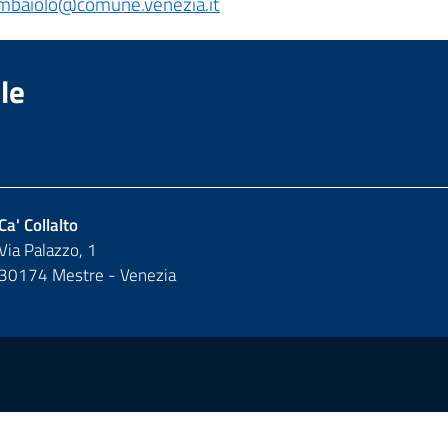
mbaiolo@comune.venezia.it
le
Ca' Collalto
Via Palazzo, 1
30174 Mestre - Venezia
y