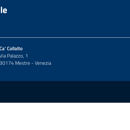
le
Ca' Collalto
Via Palazzo, 1
30174 Mestre - Venezia
y