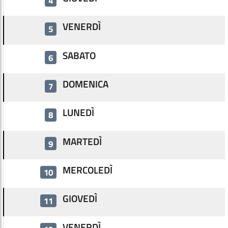
4
VENERDÌ
5
SABATO
6
DOMENICA
7
LUNEDÌ
8
MARTEDÌ
9
MERCOLEDÌ
10
GIOVEDÌ
11
VENERDÌ