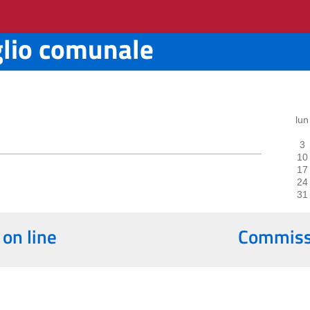
glio comunale
lun
3
10
17
24
31
 on line
Commissi