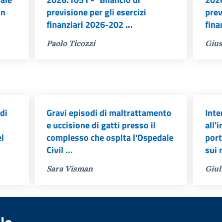
un
previsione per gli esercizi
prev
finanziari 2026-202 ...
fina
Paolo Ticozzi
Gius
di
Gravi episodi di maltrattamento
Inte
e uccisione di gatti presso il
all'
el
complesso che ospita l'Ospedale
port
Civil ...
sui 
Sara Visman
Giul