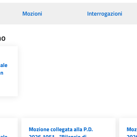
Mozioni
Interrogazioni
no
iale
un
Mozione collegata alla P.D.
Mozi
iale
2026.1051 - "Bilancio di
2026