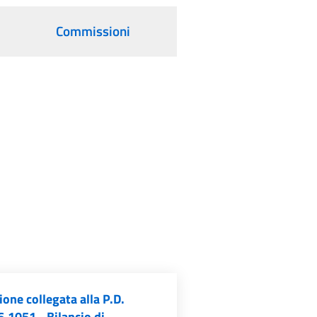
Commissioni
one collegata alla P.D.
.1051 - Bilancio di