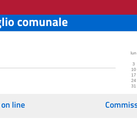
glio comunale
lun
3
10
17
24
31
 on line
Commissi