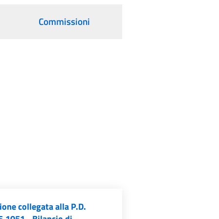
Commissioni
one collegata alla P.D.
.1051 - Bilancio di