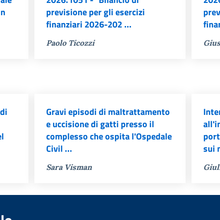
un
previsione per gli esercizi
prev
finanziari 2026-202 ...
fina
Paolo Ticozzi
Gius
di
Gravi episodi di maltrattamento
Inte
e uccisione di gatti presso il
all'
el
complesso che ospita l'Ospedale
port
Civil ...
sui 
Sara Visman
Giul