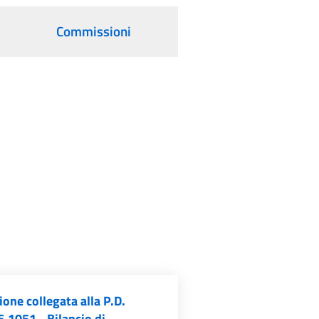
Commissioni
one collegata alla P.D.
.1051 - Bilancio di