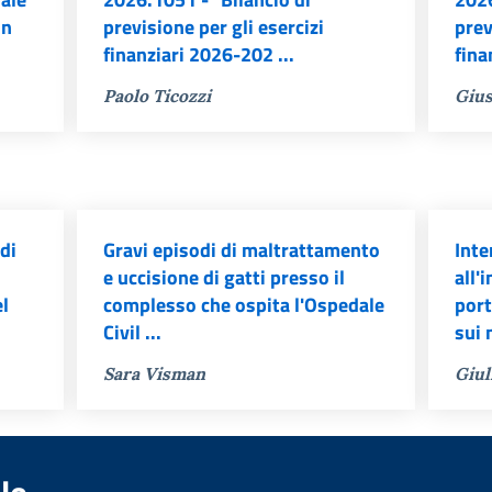
un
previsione per gli esercizi
prev
finanziari 2026-202 ...
fina
Paolo Ticozzi
Gius
di
Gravi episodi di maltrattamento
Inte
e uccisione di gatti presso il
all'
el
complesso che ospita l'Ospedale
port
Civil ...
sui 
Sara Visman
Giul