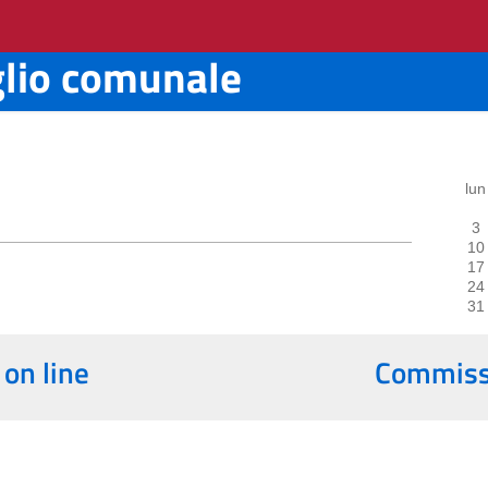
glio comunale
lun
3
10
17
24
31
 on line
Commissi