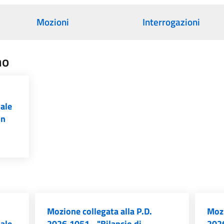
Mozioni
Interrogazioni
no
iale
un
Mozione collegata alla P.D.
Mozi
iale
2026.1051 - "Bilancio di
2026