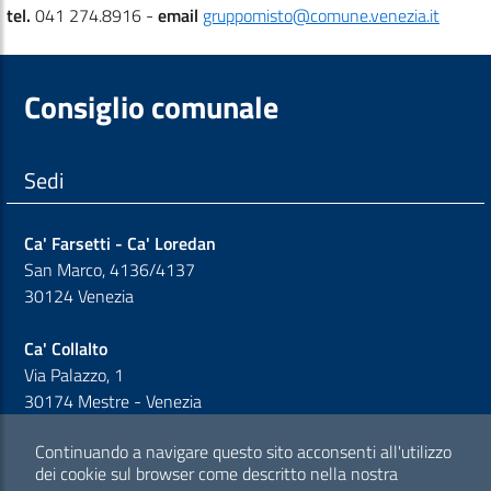
tel.
041 274.8916 -
email
gruppomisto@comune.venezia.it
Consiglio comunale
Sedi
Ca' Farsetti - Ca' Loredan
San Marco, 4136/4137
30124 Venezia
Ca' Collalto
Via Palazzo, 1
30174 Mestre - Venezia
Continuando a navigare questo sito acconsenti all'utilizzo
Sezione Link Policy
dei cookie sul browser come descritto nella nostra