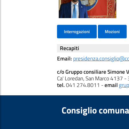
Interrogazioni
Mozioni
Recapiti
Email:
presidenza.consiglio@c
c/o Gruppo consiliare Simone V
Ca' Loredan, San Marco 4137 -
tel.
041 274.8011 -
email
grup
Consiglio comuna