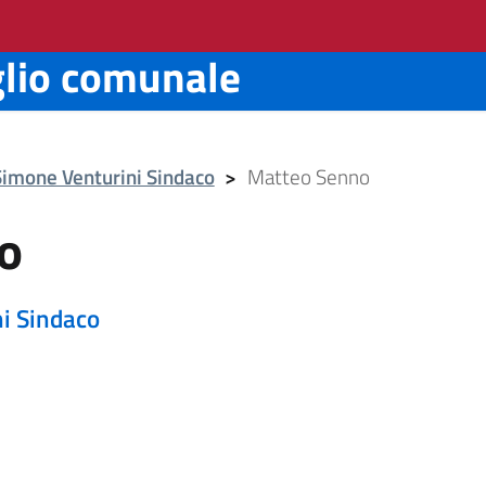
glio comunale
Simone Venturini Sindaco
>
Matteo Senno
o
i Sindaco