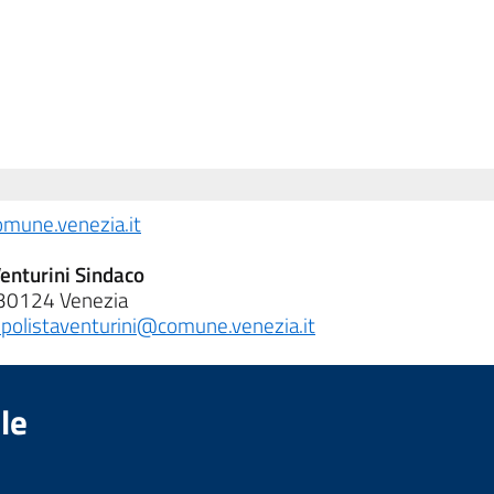
omune.venezia.it
enturini Sindaco
 30124 Venezia
polistaventurini@comune.venezia.it
le