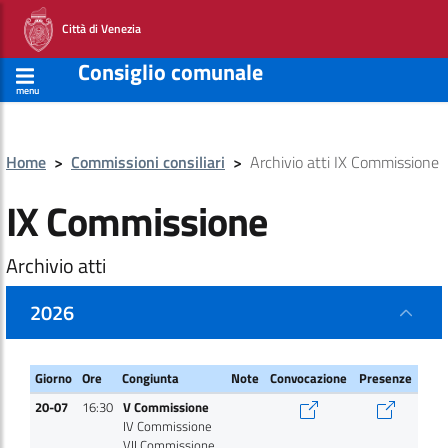
Città di Venezia
Consiglio comunale
menu
Home
>
Commissioni consiliari
>
Archivio atti IX Commissione
IX Commissione
Archivio atti
2026
Giorno
Ore
Congiunta
Note
Convocazione
Presenze
Giorno
Ore
Congiunta
Note
Convocazione
Presenze
20-07
16:30
V Commissione
IV Commissione
VII Commissione