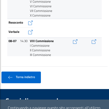
V Commissione
VI Commissione
VII Commissione
X Commissione
Resoconto
Verbale
08-07
14:30
VIII Commissione
I Commissione
II Commissione
III Commissione
IV Commissione
V Commissione
VI Commissione
VII Commissione
Torna indietro
X Commissione
Resoconto
Verbale
Consiglio comunale
07-07
11:00
V Commissione
Continuando a navigare questo sito acconsenti all'utilizzo
IV Commissione