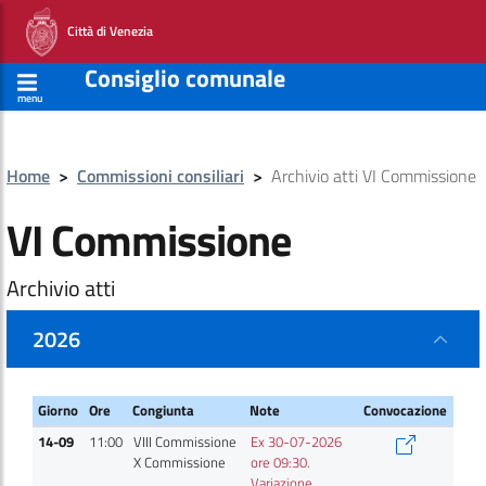
Città di Venezia
Consiglio comunale
menu
Home
>
Commissioni consiliari
>
Archivio atti VI Commissione
VI Commissione
Archivio atti
2026
Giorno
Ore
Congiunta
Note
Convocazione
Giorno
Ore
Congiunta
Note
Convocazione
14-09
11:00
VIII Commissione
Ex 30-07-2026
X Commissione
ore 09:30.
Variazione