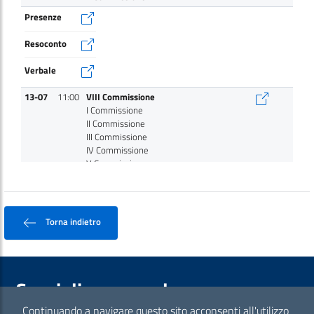
Presenze
Resoconto
Verbale
13-07
11:00
VIII Commissione
I Commissione
II Commissione
III Commissione
IV Commissione
V Commissione
VII Commissione
IX Commissione
X Commissione
Torna indietro
Presenze
Resoconto
Verbale
Consiglio comunale
08-07
14:30
VIII Commissione
Continuando a navigare questo sito acconsenti all'utilizzo