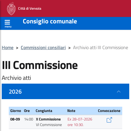
Città di Venezia
Consiglio comunale
menu
Home
>
Commissioni consiliari
>
Archivio atti III Commissione
III Commissione
Archivio atti
2026
Giorno
Ore
Congiunta
Note
Convocazione
Giorno
Ore
Congiunta
Note
Convocazione
08-09
14:00
X Commissione
Ex 28-07-2026
VI Commissione
ore 10:30.