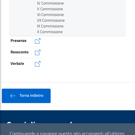
IV Commissione
V Commissione
VI Commissione
VII Commissione
IX Commissione
X Commissione
Presenze
Resoconto
Verbale
08-07
14:30
VIII Commissione
I Commissione
II Commissione
IV Commissione
Torna indietro
V Commissione
VI Commissione
VII Commissione
IX Commissione
X Commissione
Consiglio comunale
Presenze
Continuando a navigare questo sito acconsenti all'utilizzo