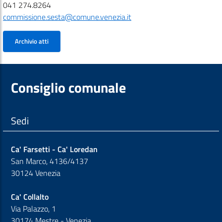
041 274.8264
commissione.sesta@comune.venezia.it
Archivio atti
Consiglio comunale
Sedi
Ca' Farsetti - Ca' Loredan
San Marco, 4136/4137
30124 Venezia
Ca' Collalto
Via Palazzo, 1
30174 Mestre - Venezia