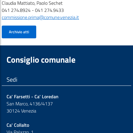
Claudia Mattiato, Paolo Sechet
041 274.8924 - 041 274.9433
commissione.prima@comune.venezia.it
Archivio atti
Consiglio comunale
Sedi
Ca' Farsetti - Ca' Loredan
San Marco, 4136/4137
30124 Venezia
Ca' Collalto
Via Palazzo, 1