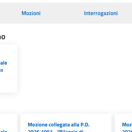
Mozioni
Interrogazioni
no
iale
un
Mozione collegata alla P.D.
Mozi
iale
2026.1051 - "Bilancio di
2026