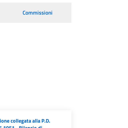
Commissioni
one collegata alla P.D.
.1051 - Bilancio di