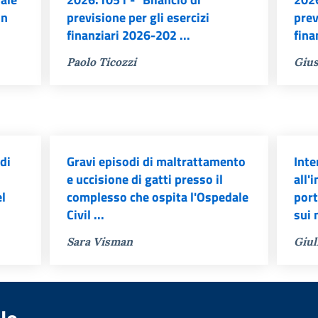
un
previsione per gli esercizi
prev
finanziari 2026-202 ...
fina
Paolo Ticozzi
Gius
di
Gravi episodi di maltrattamento
Inte
e uccisione di gatti presso il
all'
el
complesso che ospita l'Ospedale
port
Civil ...
sui 
Sara Visman
Giul