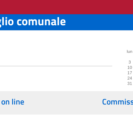
glio comunale
lun
3
10
17
24
31
 on line
Commissi