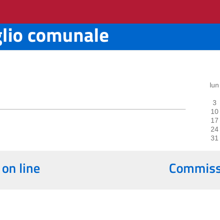
glio comunale
lun
3
10
17
24
31
 on line
Commissi