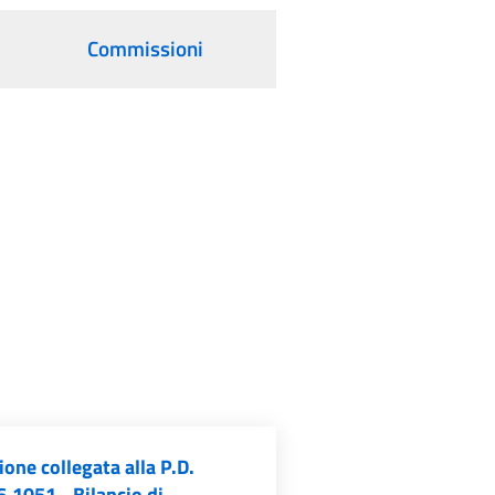
Commissioni
one collegata alla P.D.
.1051 - Bilancio di