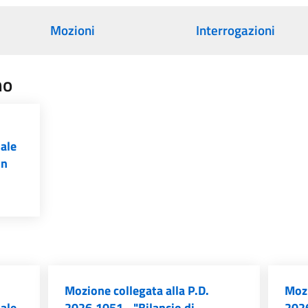
Mozioni
Interrogazioni
no
iale
un
Mozione collegata alla P.D.
Mozi
iale
2026.1051 - "Bilancio di
2026