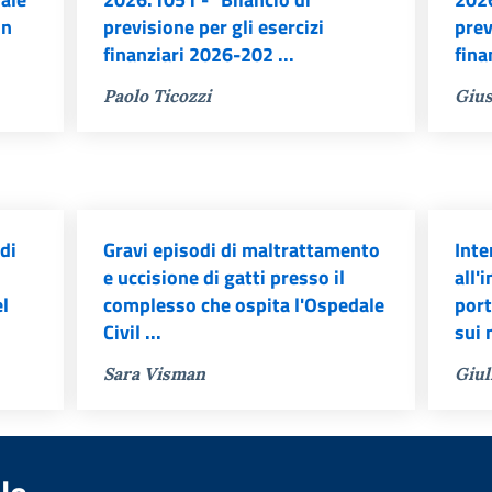
un
previsione per gli esercizi
prev
finanziari 2026-202 ...
fina
Paolo Ticozzi
Gius
di
Gravi episodi di maltrattamento
Inte
e uccisione di gatti presso il
all'
el
complesso che ospita l'Ospedale
port
Civil ...
sui 
Sara Visman
Giul