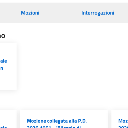
Mozioni
Interrogazioni
no
iale
un
Mozione collegata alla P.D.
Mozi
iale
2026.1051 - "Bilancio di
2026