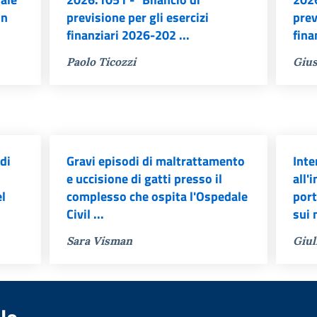
un
previsione per gli esercizi
prev
finanziari 2026-202 ...
fina
Paolo Ticozzi
Gius
di
Gravi episodi di maltrattamento
Inte
e uccisione di gatti presso il
all'
el
complesso che ospita l'Ospedale
port
Civil ...
sui 
Sara Visman
Giul