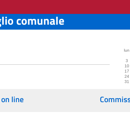
glio comunale
lun
3
10
17
24
31
 on line
Commissi