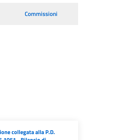
Commissioni
one collegata alla P.D.
.1051 - Bilancio di