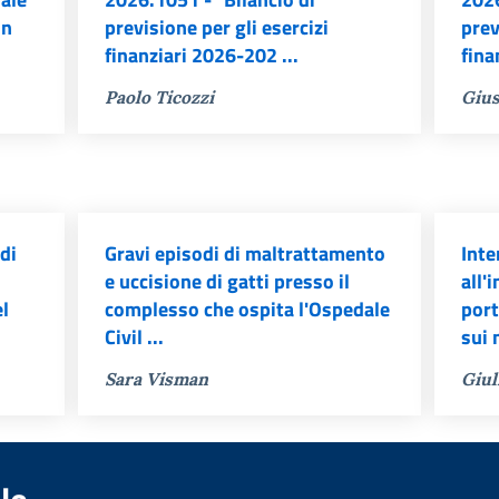
un
previsione per gli esercizi
prev
finanziari 2026-202 ...
fina
Paolo Ticozzi
Gius
di
Gravi episodi di maltrattamento
Inte
e uccisione di gatti presso il
all'
el
complesso che ospita l'Ospedale
port
Civil ...
sui 
Sara Visman
Giul