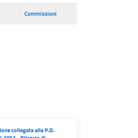
Commissioni
one collegata alla P.D.
.1051 - Bilancio di