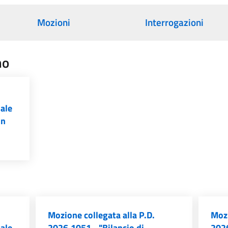
Mozioni
Interrogazioni
no
iale
un
Mozione collegata alla P.D.
Mozi
iale
2026.1051 - "Bilancio di
2026