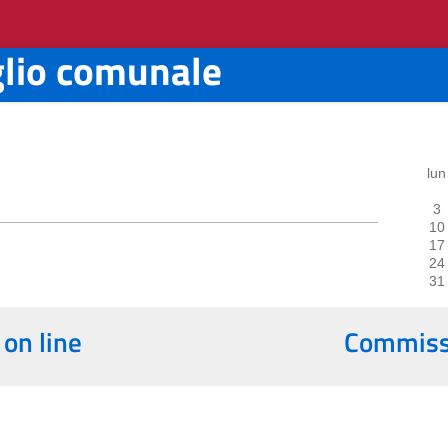
glio comunale
lun
3
10
17
24
31
 on line
Commissi