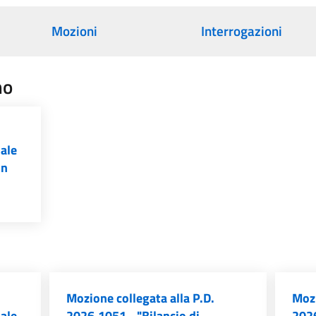
Mozioni
Interrogazioni
no
iale
un
Mozione collegata alla P.D.
Mozi
iale
2026.1051 - "Bilancio di
2026