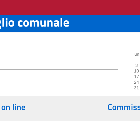
glio comunale
lun
3
10
17
24
31
 on line
Commissi