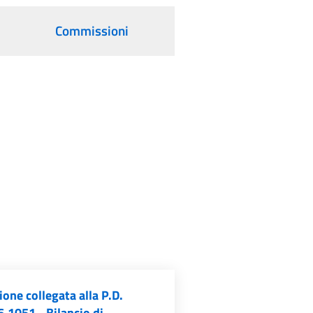
Commissioni
one collegata alla P.D.
.1051 - Bilancio di