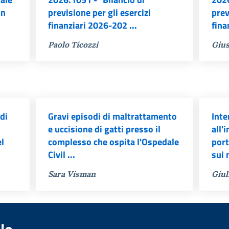
un
previsione per gli esercizi
prev
finanziari 2026-202 ...
fina
Paolo Ticozzi
Gius
di
Gravi episodi di maltrattamento
Inte
e uccisione di gatti presso il
all'
el
complesso che ospita l'Ospedale
port
Civil ...
sui 
Sara Visman
Giul